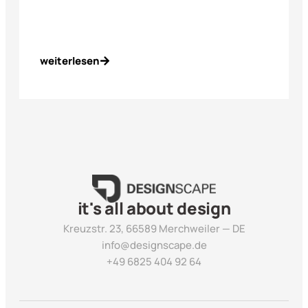
weiterlesen
it's all about design
Kreuzstr. 23, 66589 Merchweiler — DE
info@designscape.de
+49 6825 404 92 64