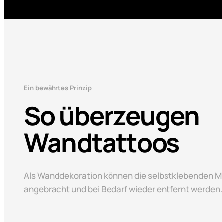
Ein bewährtes Prinzip
So überzeugen
Wandtattoos
Als Wanddekoration können die selbstklebenden M
angebracht und bei Bedarf wieder entfernt werden