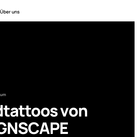
Über uns
Raum
tattoos von
IGNSCAPE