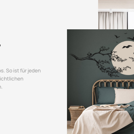
r
. So ist für jeden
sichtlichen
n.