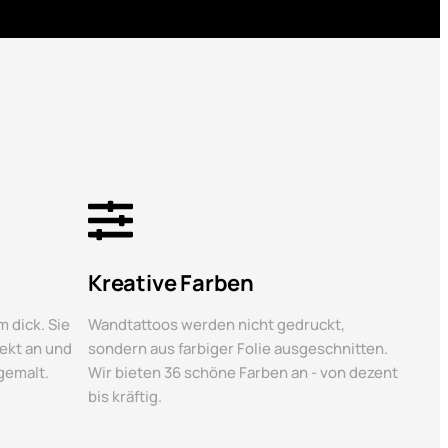
Kreative Farben
 dick. Sie
Wandtattoos werden nicht gedruckt,
ekt an und
sondern aus farbiger Folie ausgeschnitten.
gemalt.
Wir bieten 36 schöne Farben an - von dezent
bis kräftig.