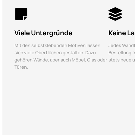
Viele Untergründe
Keine L
Mit den selbstklebenden Motiven lassen
Jedes Wandt
sich viele Oberflächen gestalten. Dazu
Bestellung f
gehören Wände, aber auch Möbel, Glas oder
stets neue 
Türen.