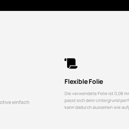
Flexible Folie
Die verwendete Folie ist 0,08 mm
passt sich dem Untergrund perf
otive einfach
kann dadurch aussehen wie auf
.