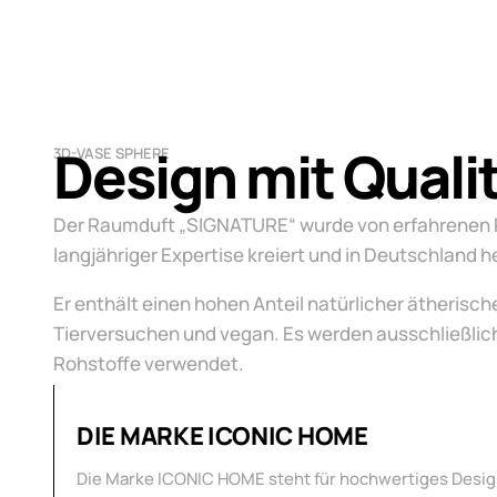
Design mit Quali
3D-VASE SPHERE
Der Raumduft „SIGNATURE“
wurde von erfahrenen
langjähriger Expertise kreiert und in Deutschland h
Er enthält einen hohen Anteil natürlicher ätherischer
Tierversuchen und vegan. Es werden ausschließlic
Rohstoffe verwendet.
DIE MARKE ICONIC HOME
Die Marke ICONIC HOME steht für hochwertiges Desig