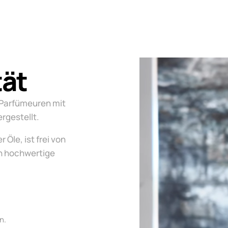
tät
 Parfümeuren mit
ergestellt.
 Öle, ist frei von
h hochwertige
n.