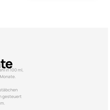
te
hl in 100 ml,
3 Monate.
tstäbchen
n gesteuert
um.