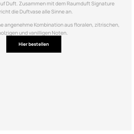
t auf Duft. Zusammen mit dem Raumduft Signature
richt die Duftvase alle Sinne an.
ine angenehme Kombination aus floralen, zitrischen,
holzigen und vanilligen Noten.
Hier bestellen