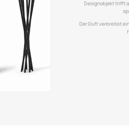
Designobjekt triff
sp
Der Duft verbreitet e