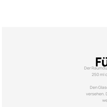
F
Der Raumduft
250 ml o
Den Glas
versehen. D
we