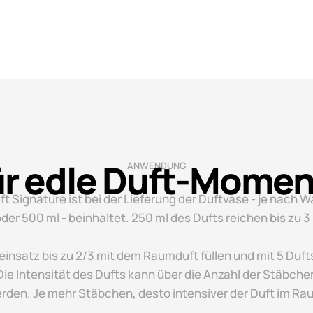
ür edle Duft-Momen
ANWENDUNG
 Signature ist bei der Lieferung der Duftvase - je nach Wa
der 500 ml - beinhaltet. 250 ml des Dufts reichen bis zu 
einsatz bis zu 2/3 mit dem Raumduft füllen und mit 5 Duf
ie Intensität des Dufts kann über die Anzahl der Stäbche
rden. Je mehr Stäbchen, desto intensiver der Duft im Ra