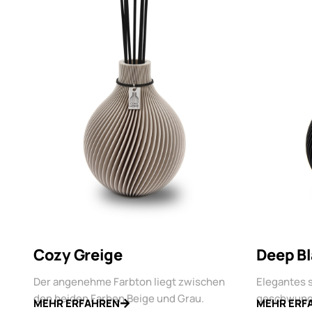
Cozy Greige
Deep B
Der angenehme Farbton liegt zwischen
Elegantes 
den beiden Farben Beige und Grau.
geschwung
MEHR ERFAHREN
MEHR ERF