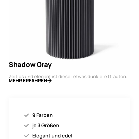
Shadow Gray
Zeitlos und elegant ist dieser etwas dunklere Grauton.
MEHR ERFAHREN
9 Farben
je 3 Größen
Elegant und edel