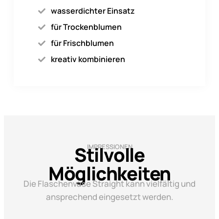
wasserdichter Einsatz
für Trockenblumen
für Frischblumen
kreativ kombinieren
Stilvolle
IMPRESSIONEN
Möglichkeiten
Die Flaschenvase Straight kann vielfältig und
ansprechend eingesetzt werden.