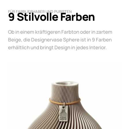
FÜR FARBLIEBHABER UND PURISTEN
9 Stilvolle Farben
Ob in einem kräftigeren Farbton oder in zartem
Beige, die Designervase Sphere ist in 9 Farben
erhältlich und bringt Design in jedes Interior.