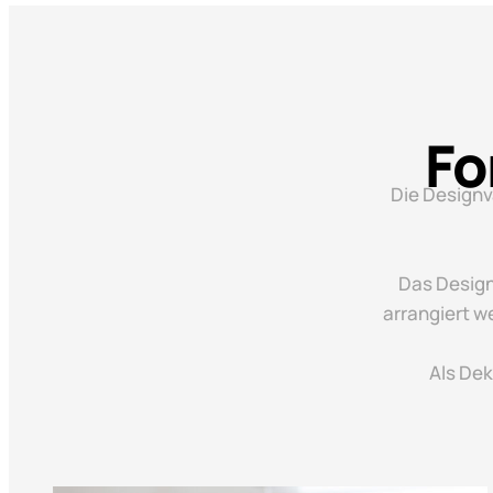
Fo
Die Designv
Das Design
arrangiert w
Als De