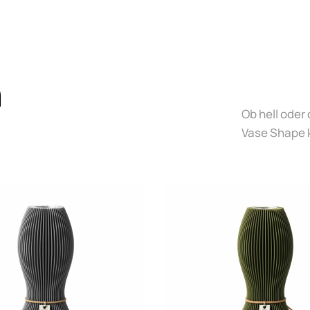
n
Ob hell oder 
Vase Shape k