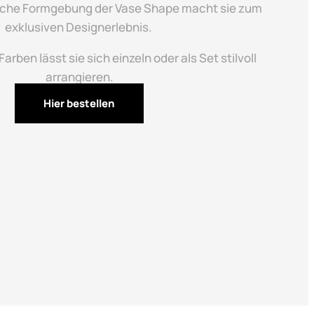
iche Formgebung der Vase Shape macht sie zum
exklusiven Designerlebnis.
arben lässt sie sich einzeln oder als Set stilvoll
arrangieren.
Hier bestellen