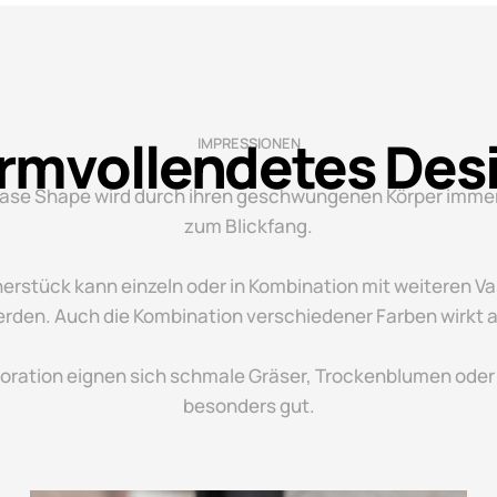
rmvollendetes Des
IMPRESSIONEN
ase Shape wird durch ihren geschwungenen Körper imme
zum Blickfang.
erstück kann einzeln oder in Kombination mit weiteren Va
erden. Auch die Kombination verschiedener Farben wirkt
koration eignen sich schmale Gräser, Trockenblumen oder
besonders gut.