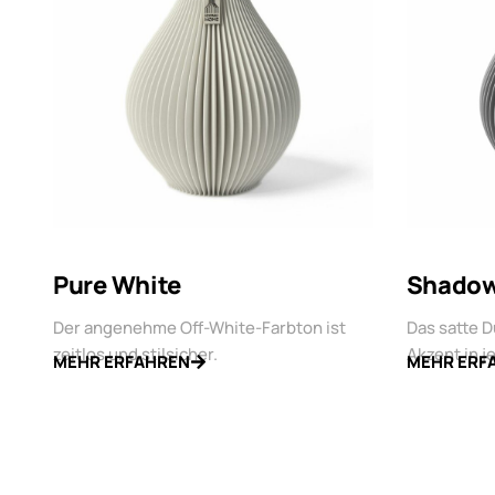
Pure White
Shadow
Der angenehme Off-White-Farbton ist
Das satte 
zeitlos und stilsicher.
Akzent in j
MEHR ERFAHREN
MEHR ERF