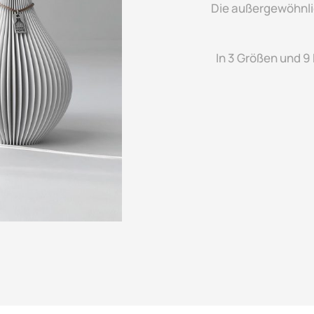
Die außergewöhnl
In 3 Größen und 9 F