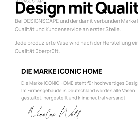
Design mit Quali
3D-VASE SHAPE
Bei DESIGNSCAPE und der damit verbunden Marke
Qualität und Kundenservice an erster Stelle.
Jede produzierte Vase wird nach der Herstellung ei
Qualität überprüft.
DIE MARKE ICONIC HOME
Die Marke ICONIC HOME steht für hochwertiges Desig
Im Firmengebäude in Deutschland werden alle Vasen
gestaltet, hergestellt und klimaneutral versandt.