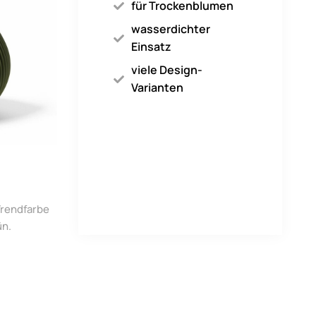
für Trockenblumen
wasserdichter
Einsatz
viele Design-
Varianten
 Trendfarbe
ün.