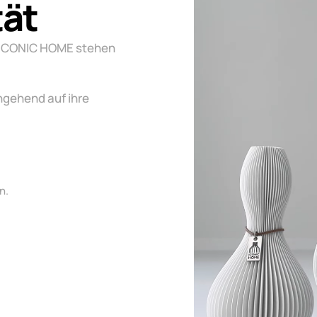
tät
 ICONIC HOME stehen
ngehend auf ihre
n.