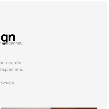
ign
r wieder neu
sen kreativ
 ansprechend.
 Zweige