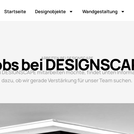
Startseite
Designobjekte
Wandgestaltung
obs bei DESIGNSCA
ARBEITEN BEI DESIGNSCAPE
i DESIGNSCAPE mitarbeiten möchte, findet unten Inform
dazu, ob wir gerade Verstärkung für unser Team suchen.