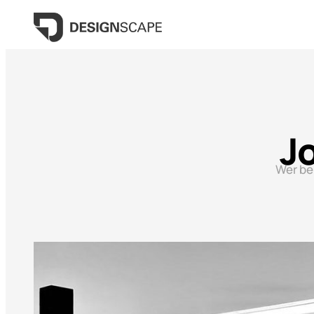
J
Wer be